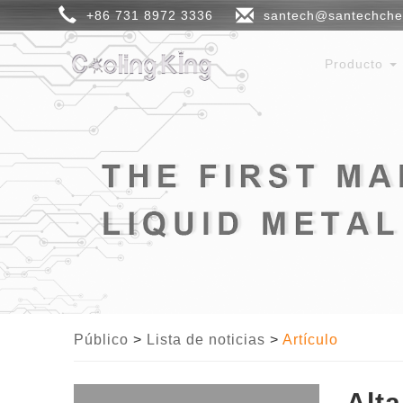
+86 731 8972 3336
santech@santechch
Producto
Público
>
Lista de noticias
>
Artículo
Alta