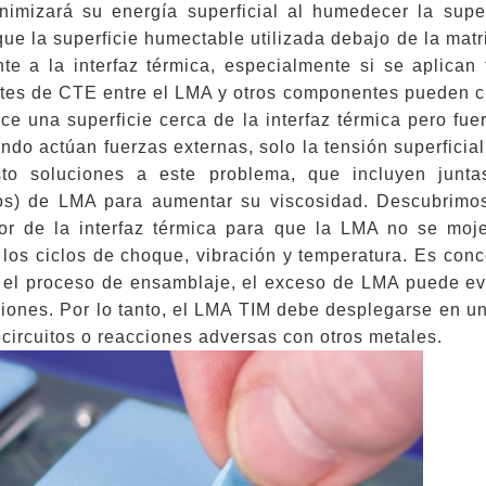
imizará su energía superficial al humedecer la superf
ue la superficie humectable utilizada debajo de la mat
te a la interfaz térmica, especialmente si se aplican
tes de CTE entre el LMA y otros componentes pueden cr
e una superficie cerca de la interfaz térmica pero fue
ndo actúan fuerzas externas, solo la tensión superficial
sto soluciones a este problema, que incluyen junt
os) de LMA para aumentar su viscosidad. Descubrimos
or de la interfaz térmica para que la LMA no se moje,
 los ciclos de choque, vibración y temperatura. Es con
 el proceso de ensamblaje, el exceso de LMA puede eve
ciones. Por lo tanto, el LMA TIM debe desplegarse en u
ocircuitos o reacciones adversas con otros metales.