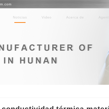
em.com
Noticias
Video
Acerca de
Agent
 conductividad térmica materi