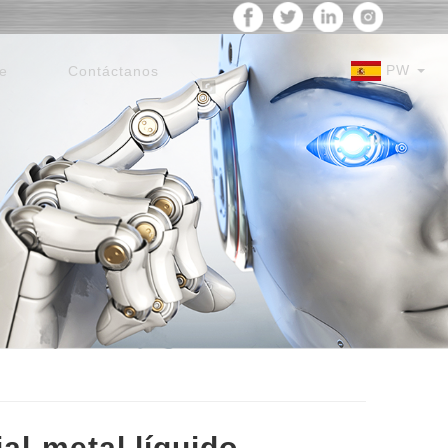
PW
e
Contáctanos
al-metal líquido