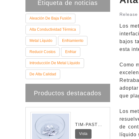
Etiqueta de noticias
Release 
Aleación De Baja Fusión
Los met
Alta Conductividad Térmica
interfa
Metal Líquido
Enfriamiento
bajos t
esta in
Reducir Costos
Enfriar
Introducción De Metal Líquido
Como ma
excelen
De Alta Calidad
Retraba
adoptar
Productos destacados
que pla
Los met
resuelv
TIM-PASTE-
de cont
Pro
Vista
líquido 