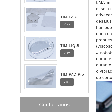
LMA min
misma q
adyacen
TIM-PAD-
desajus
Ultra
Vista
humedec
que cua
propue
TIM-LIQUID-
(viscos
I
alreded
Vista
durante
durante
o vibra
TIM-PAD-Pro
de cort
Vista
Contáctanos