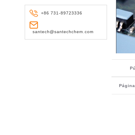
+86 731-89723336
santech@santechchem.com
Pú
Página