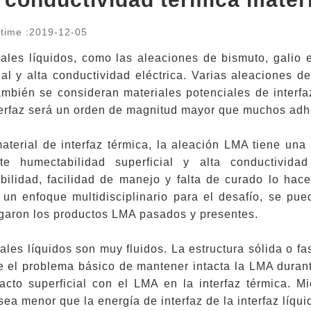
time :
2019-12-05
ales líquidos, como las aleaciones de bismuto, galio e
cial y alta conductividad eléctrica. Varias aleaciones
ambién se consideran materiales potenciales de interfa
terfaz será un orden de magnitud mayor que muchos ad
terial de interfaz térmica, la aleación LMA tiene una
te humectabilidad superficial y alta conductivida
bilidad, facilidad de manejo y falta de curado lo hac
 un enfoque multidisciplinario para el desafío, se pue
garon los productos LMA pasados ​​y presentes.
ales líquidos son muy fluidos. La estructura sólida o fa
e el problema básico de mantener intacta la LMA durant
acto superficial con el LMA en la interfaz térmica. Mie
sea menor que la energía de interfaz de la interfaz líqu