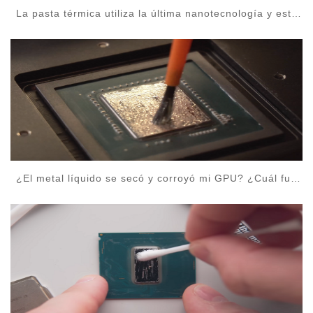
La pasta térmica utiliza la última nanotecnología y está
hecha de materiales 100% metálicos con una
conductividad térmica de al menos 20W / m · K. Tiene
una excelente adhesión y resistencia a altas
temperaturas, y no fluye, se volatiliza ni se oxida en
ambientes de alta temperatura.
¿El metal líquido se secó y corroyó mi GPU? ¿Cuál fue
la temperatura inicialmente y después? ¡Publique sus
resultados de enfriamiento de metal líquido a
continuación!