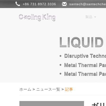
+86 731 8972 3336
santech@santechch
製品
ホーム
>
ニュース一覧
>
記事
ガリ