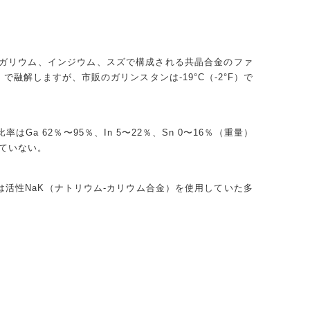
ガリウム、インジウム、スズで構成される共晶合金のファ
）で融解しますが、市販のガリンスタンは-19°C（-2°F）で
Ga 62％〜95％、In 5〜22％、Sn 0〜16％（重量）
ていない。
たは活性NaK（ナトリウム-カリウム合金）を使用していた多