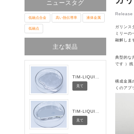
ニュースタグ
Release 
低融点合金
高い熱伝導率
液体金属
ガリンス
低融点
ミリーの一
融解しま
主な製品
典型的な共
です ）
TIM-LIQUID-
構成金属
Ultra
見て
くのアプ
TIM-LIQUID-
Pro
見て