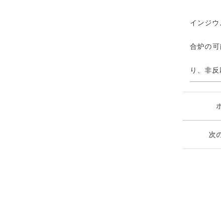
インジウ
合炉の可
り、非反
次