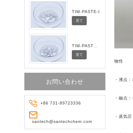
TIM-PASTE-I
見て
TIM-PASTE-
Ultra
見て
物性
・沸点：>
お問い合わせ
・融点：−
+86 731-89723336
・蒸気圧：<
santech@santechchem.com