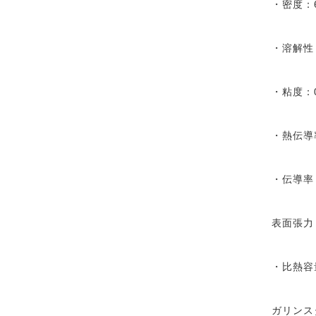
・密度：6.
・溶解性
・粘度：0
・熱伝導率
・伝導率：3
表面張力：
・比熱容量
ガリンス