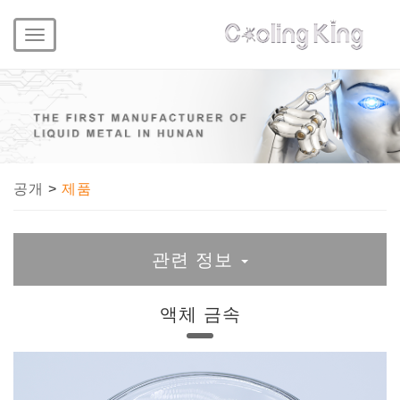
Toggle
navigation
공개
>
제품
관련 정보
액체 금속
액체 금속
금속 열 페이스트