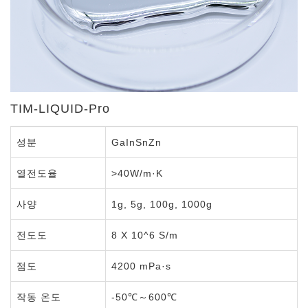
TIM-LIQUID-Pro
성분
GaInSnZn
열전도율
>40W/m·K
사양
1g, 5g, 100g, 1000g
전도도
8 X 10^6 S/m
점도
4200 mPa·s
작동 온도
-50℃～600℃