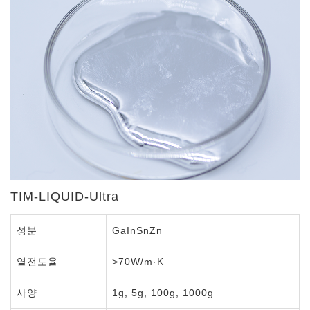
금속 열 시트
TIM-LIQUID-Ultra
성분
GaInSnZn
열전도율
>70W/m·K
사양
1g, 5g, 100g, 1000g